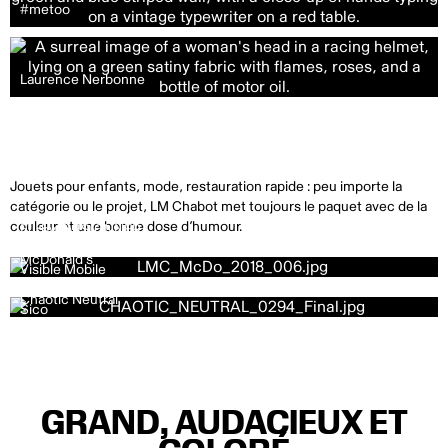
#metoo
Laurence Nerbonne
Jouets pour enfants, mode, restauration rapide : peu importe la
catégorie ou le projet, LM Chabot met toujours le paquet avec de la
couleur et une bonne dose d’humour.
Furby
VISIONNER
McDonald's
Visible Mobile
Chaotic Neutral
Sico
GRAND, AUDACIEUX ET