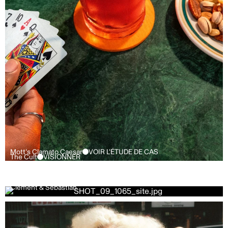
Mott's Clamato Caesar
VOIR L'ÉTUDE DE CAS
The Cult
VISIONNER
Clément & Sebastian