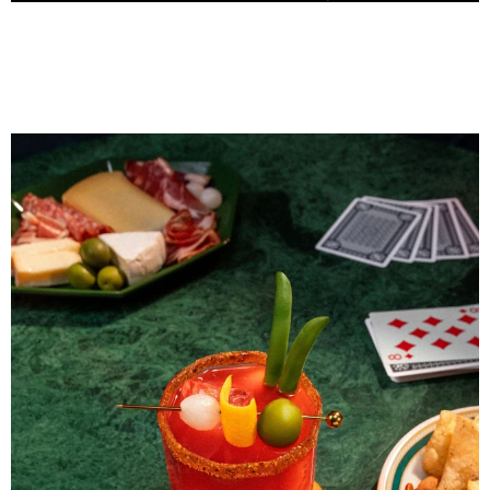
MaryRuth’s
VISIONNER
Nike
VISIONNER
Mott's Clamato Caesar
VOIR L'ÉTUDE DE CAS