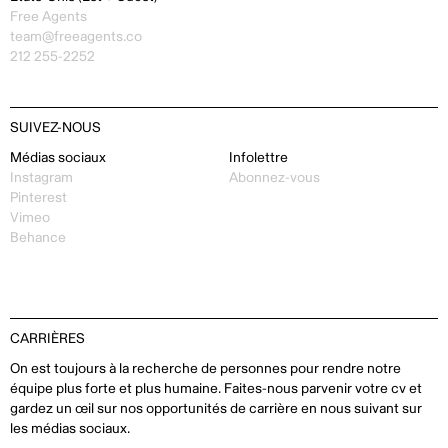
Free Agents
team@freeagents.co
212 255-2252
SUIVEZ-NOUS
Médias sociaux
Infolettre
Instagram
Abonnez-vous
Pinterest
Vimeo
Behance
CARRIÈRES
On est toujours à la recherche de personnes pour rendre notre
équipe plus forte et plus humaine. Faites-nous parvenir votre cv et
gardez un œil sur nos opportunités de carrière en nous suivant sur
les médias sociaux.