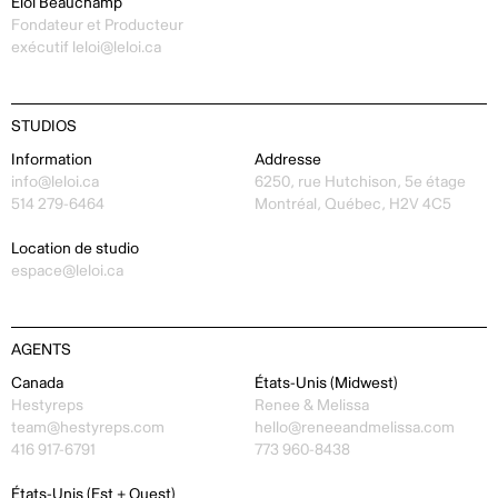
Éloi Beauchamp
Fondateur et Producteur
exécutif
leloi@leloi.ca
STUDIOS
Information
Addresse
info@leloi.ca
6250, rue Hutchison, 5e étage
514 279-6464
Montréal, Québec, H2V 4C5
Location de studio
espace@leloi.ca
AGENTS
Canada
États-Unis (Midwest)
Hestyreps
Renee & Melissa
team@hestyreps.com
hello@reneeandmelissa.com
416 917-6791
773 960-8438
États-Unis (Est + Ouest)