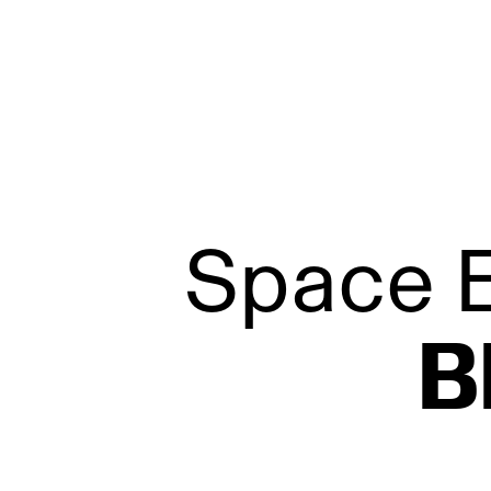
L’Éloi
Space E
B