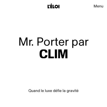
L’Éloi
Navigat
Menu
L’Éloi
Mr. Porter par
CLIM
Quand le luxe défie la gravité
VISIONNER